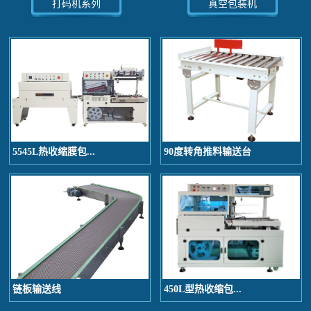
打码机系列
真空包装机
5545L热收缩膜包...
90度转角推料输送台
链板输送线
450L型热收缩包...